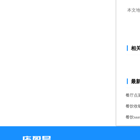
本文
相
最
餐厅点
餐饮收
餐饮s