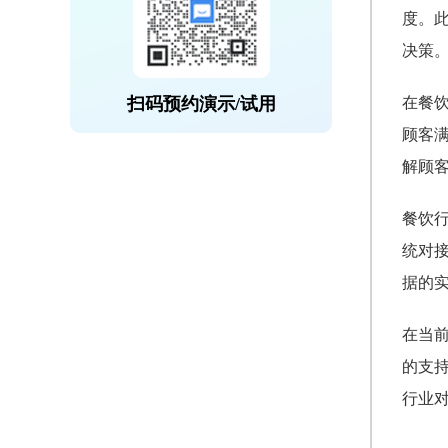
度。
决策
扫码预约演示/试用
在餐
顾客
解顾
餐饮
统对
据的
在当
的支
行业