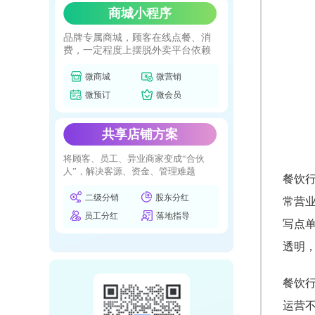
商城小程序
品牌专属商城，顾客在线点餐、消
费，一定程度上摆脱外卖平台依赖
微商城
微营销
微预订
微会员
共享店铺方案
将顾客、员工、异业商家变成“合伙
人”，解决客源、资金、管理难题
餐饮
二级分销
股东分红
常营
员工分红
落地指导
写点
透明
餐饮
运营