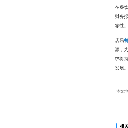
在餐
财务
靠性
店易
源，
求将
发展
本文
相