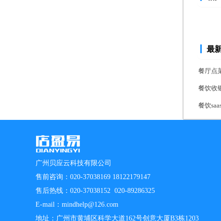
最
餐厅点
餐饮收
餐饮s
广州贝应云科技有限公司
售前咨询：020-37038169 18122179147
售后热线：020-37038152 020-89286325
E-mail：mindhelp@126.com
地址：广州市黄埔区科学大道162号创意大厦B3栋1203