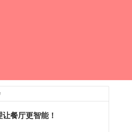
！
理让餐厅更智能！