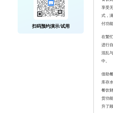
享受
式，
付功
扫码预约演示/试用
在繁
进行
混乱
中。
借助
库存
餐饮
货功
升了