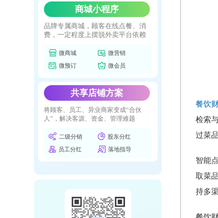
商城小程序
品牌专属商城，顾客在线点餐、消
费，一定程度上摆脱外卖平台依赖
微商城
微营销
微预订
微会员
共享店铺方案
餐饮
将顾客、员工、异业商家变成“合伙
人”，解决客源、资金、管理难题
检索
过菜
二级分销
股东分红
员工分红
落地指导
智能
取菜
持多
餐饮