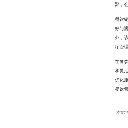
聚，
餐饮
好与
外，
厅管
在餐
和灵
优化
餐饮
本文