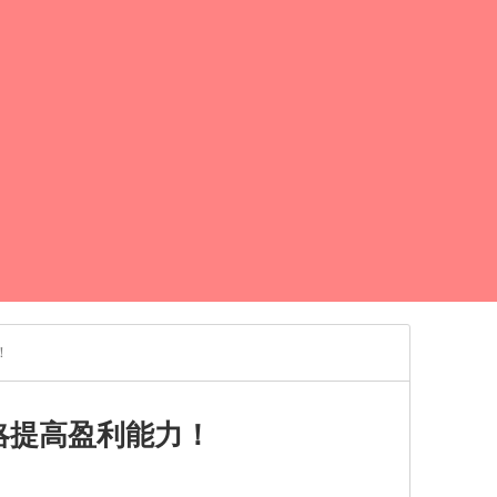
！
略提高盈利能力！