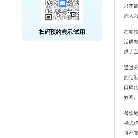
只需
的人
扫码预约演示/试用
在餐
活调
供了
通过
的定
口碑
效率
餐饮
梯式
推荐