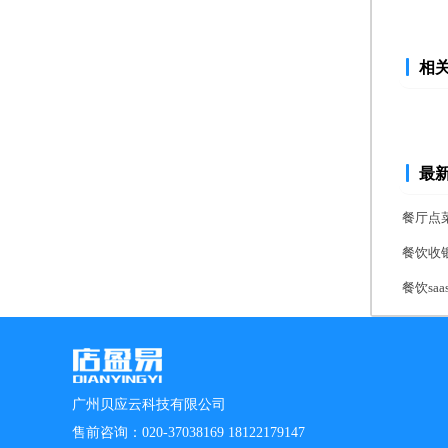
相
最
餐厅点
餐饮收
餐饮s
广州贝应云科技有限公司
售前咨询：020-37038169 18122179147