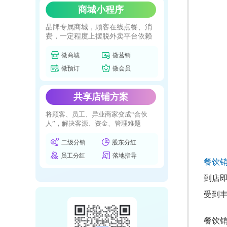
商城小程序
品牌专属商城，顾客在线点餐、消
费，一定程度上摆脱外卖平台依赖
微商城
微营销
微预订
微会员
共享店铺方案
将顾客、员工、异业商家变成“合伙
人”，解决客源、资金、管理难题
二级分销
股东分红
员工分红
落地指导
餐饮
到店
受到
餐饮