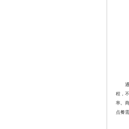
程，
率。
点餐