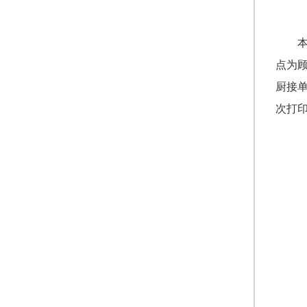
点为
厨接
次打