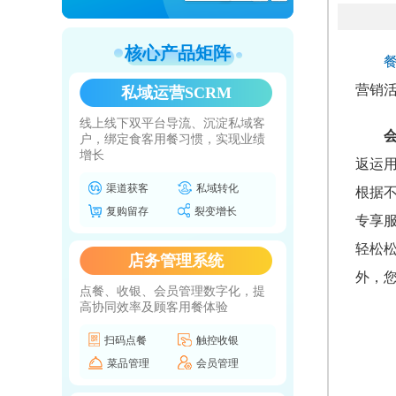
核心产品矩阵
营销
私域运营SCRM
线上线下双平台导流、沉淀私域客
户，绑定食客用餐习惯，实现业绩
增长
返运
渠道获客
私域转化
根据
复购留存
裂变增长
专享
轻松
店务管理系统
外，
点餐、收银、会员管理数字化，提
高协同效率及顾客用餐体验
扫码点餐
触控收银
菜品管理
会员管理