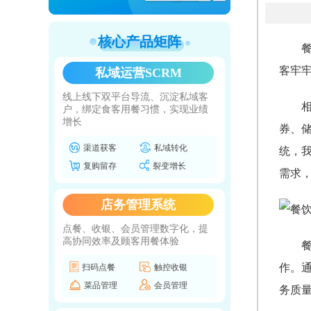
核心产品矩阵
客牢
私域运营SCRM
线上线下双平台导流、沉淀私域客
户，绑定食客用餐习惯，实现业绩
增长
券、
渠道获客
私域转化
统，
复购留存
裂变增长
需求
店务管理系统
点餐、收银、会员管理数字化，提
高协同效率及顾客用餐体验
作。
扫码点餐
触控收银
菜品管理
会员管理
务质