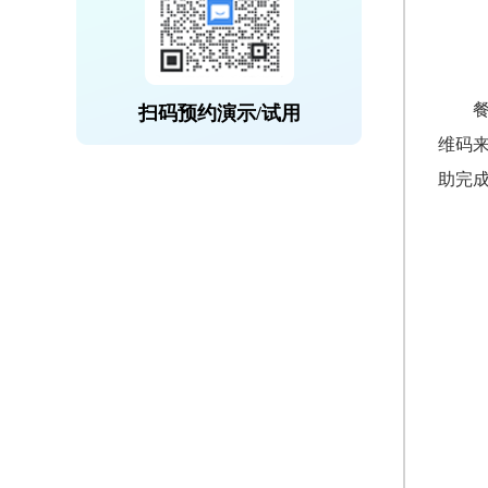
扫码预约演示/试用
维码
助完