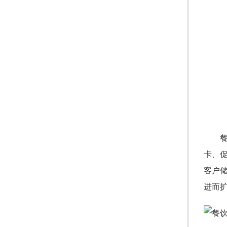
卡、
客户
进而