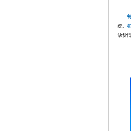
统。
缺货