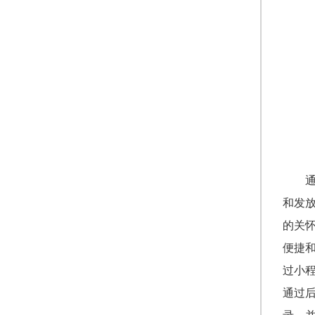
和发
的关
便捷
过小
通过