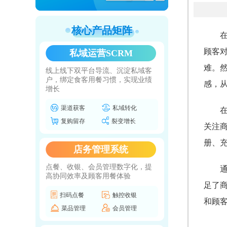
核心产品矩阵
顾客
私域运营SCRM
难。
线上线下双平台导流、沉淀私域客
户，绑定食客用餐习惯，实现业绩
感，
增长
渠道获客
私域转化
复购留存
裂变增长
关注
册、
店务管理系统
点餐、收银、会员管理数字化，提
高协同效率及顾客用餐体验
足了
扫码点餐
触控收银
和顾
菜品管理
会员管理