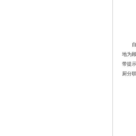
地为
带提
厨分