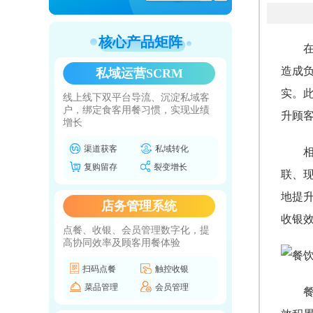
核心产品矩阵
造成
私域运营SCRM
实。
线上线下双平台导流、沉淀私域客
户，绑定食客用餐习惯，实现业绩
升顾
增长
渠道获客
私域转化
复购留存
裂变增长
联、
地提
店务管理系统
收银
点餐、收银、会员管理数字化，提
高协同效率及顾客用餐体验
扫码点餐
触控收银
菜品管理
会员管理