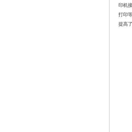
印机
打印
提高