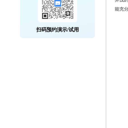
能充
扫码预约演示/试用