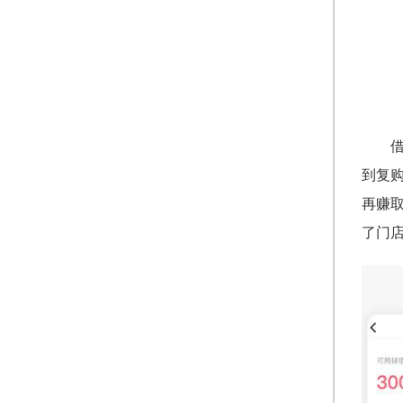
到复购
再赚
了门