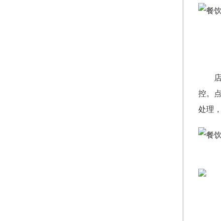
控。
处理