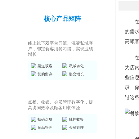
核心产品矩阵
的需
私域运营SCRM
高顾
线上线下双平台导流、沉淀私域客
户，绑定食客用餐习惯，实现业绩
增长
渠道获客
私域转化
为店
复购留存
裂变增长
些信
录、
店务管理系统
过这
点餐、收银、会员管理数字化，提
高协同效率及顾客用餐体验
扫码点餐
触控收银
菜品管理
会员管理