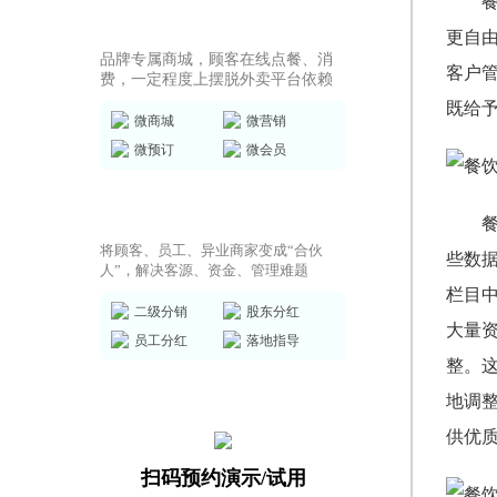
商城小程序
更自
品牌专属商城，顾客在线点餐、消
客户
费，一定程度上摆脱外卖平台依赖
既给
微商城
微营销
微预订
微会员
共享店铺方案
将顾客、员工、异业商家变成“合伙
些数
人”，解决客源、资金、管理难题
栏目
二级分销
股东分红
大量
员工分红
落地指导
整。
地调
供优
扫码预约演示/试用