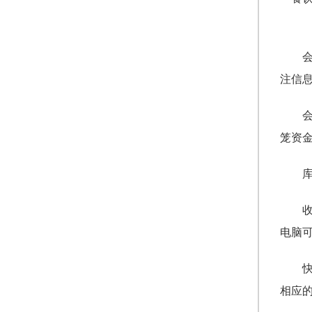
注信
笼资
电脑
相应