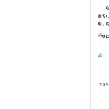
点餐
理，
本文