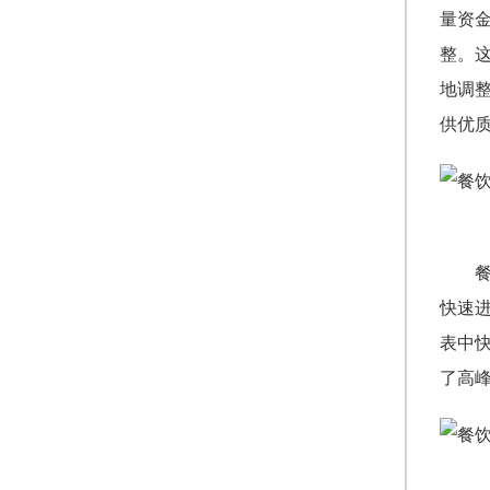
量资
整。
地调
供优
快速
表中
了高