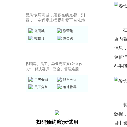
商城小程序
品牌专属商城，顾客在线点餐、消
费，一定程度上摆脱外卖平台依赖
微商城
微营销
微预订
微会员
店内
信息
共享店铺方案
储值
将顾客、员工、异业商家变成“合伙
些手
人”，解决客源、资金、管理难题
二级分销
股东分红
员工分红
落地指导
数据
扫码预约演示/试用
目中