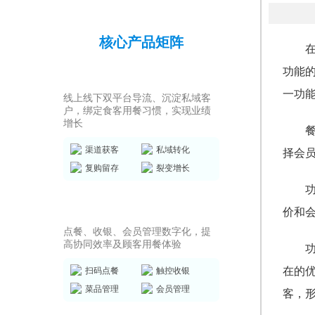
核心产品矩阵
功能
私域运营SCRM
一功
线上线下双平台导流、沉淀私域客
户，绑定食客用餐习惯，实现业绩
增长
渠道获客
私域转化
择会
复购留存
裂变增长
店务管理系统
价和
点餐、收银、会员管理数字化，提
高协同效率及顾客用餐体验
在的
扫码点餐
触控收银
菜品管理
会员管理
客，