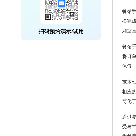
餐馆
松完
厢空
扫码预约演示/试用
餐馆
将订
保每
技术
相应
简化
通过
受与