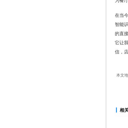
为餐
在当
智能
的直
它让
信，
本文
相