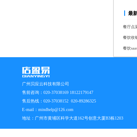
最
餐厅点
餐饮收
餐饮s
广州贝应云科技有限公司
售前咨询：020-37038169 18122179147
售后热线：020-37038152 020-89286325
E-mail：mindhelp@126.com
地址：广州市黄埔区科学大道162号创意大厦B3栋1203