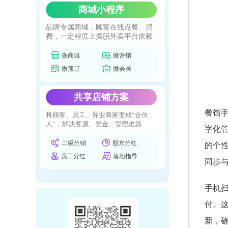
商城小程序
品牌专属商城，顾客在线点餐、消
费，一定程度上摆脱外卖平台依赖
微商城
微营销
微预订
微会员
共享店铺方案
餐馆
将顾客、员工、异业商家变成“合伙
人”，解决客源、资金、管理难题
字化
二级分销
股东分红
的个
员工分红
落地指导
同步
手机
付。
新，