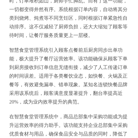
时，订单堆积如山，厨师手忙脚乱。而有了这一功能，
一切都变得井然有序。系统根据订单内容，自动将其分
类到烧烤、炖煮等不同烹饪区，同时根据订单紧急性自
动排序。这不仅减轻了厨师负担，还大大缩短了顾客等
待时间，让餐厅服务质量更上一层楼。
智慧食堂管理系统引入顾客点餐前后厨房同步出单功
能，极大提升了餐厅运营效率。该功能确保从顾客下单
到厨房接收到订单信息无缝衔接，减少了人工传递订单
的时间误差。适用于各类餐饮业态，如快餐、火锅及正
餐等，有效避免漏单、错单现象。某知名连锁快餐品牌
采用该系统后，顾客满意度显著提升，翻台率提高近
20%，成为业内效率提升的典范。
在智慧食堂管理系统中，商品总部集中采购功能成为提
升运营效率的得力助手。该功能支持企业总部集中采购
优质食材与用品，确保食品安全与品质的同时，降低了