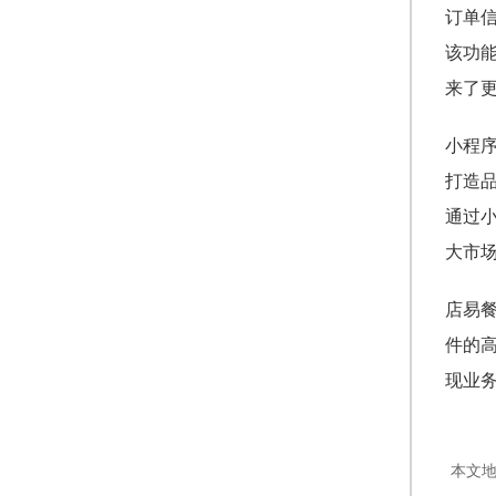
订单
该功
来了
小程
打造
通过
大市
店易
件的
现业
本文