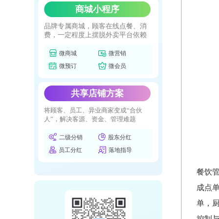
商城小程序
品牌专属商城，顾客在线点餐、消
费，一定程度上摆脱外卖平台依赖
微商城
微营销
微预订
微会员
共享店铺方案
将顾客、员工、异业商家变成“合伙
人”，解决客源、资金、管理难题
二级分销
股东分红
员工分红
落地指导
餐饮
成点
单，
控制