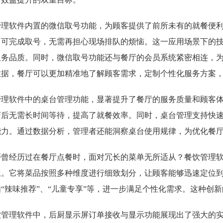
管理软件内置的微信取号功能，为顾客提供了前所未有的就餐便
即可完成取号，无需再担心现场排队的烦恼。这一应用场景下的
服务品质。同时，微信取号功能还与餐厅的会员系统紧密相连，
数据，餐厅可以更加精准地了解顾客需求，定制个性化服务方案
管理软件中的桌台管理功能，显著提升了餐厅的服务质量和顾客
店后无需长时间等待，提高了就餐效率。同时，桌台管理支持快
能力。通过数据分析，管理者还能洞察桌台使用规律，为优化餐
否曾经历过在餐厅点餐时，面对冗长的菜单无所适从？餐饮管理
生。它将菜品按照多种维度进行细致划分，让顾客能够迅速定位
“辣味推荐”、“儿童专享”等，进一步满足个性化需求。这种创
饮管理软件中，后厨显示屏订单接收与显示功能展现出了强大的