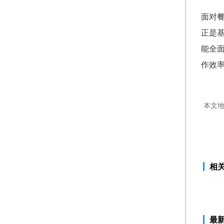
面对
正是
能全
作效
本文
相
最