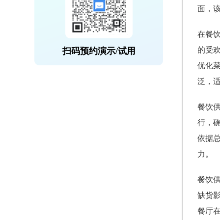
面，
在餐
的受
扫码预约演示/试用
优化
泛，
餐饮
行，
依据
力。
餐饮
缺货
餐厅