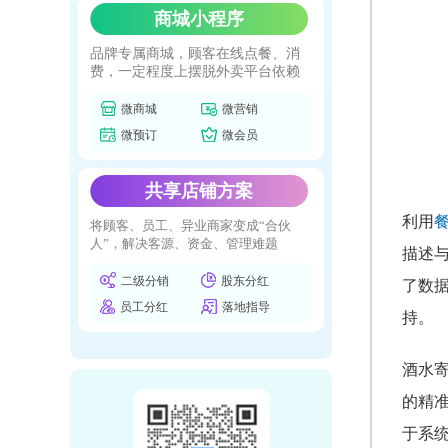
商城小程序
品牌专属商城，顾客在线点餐、消
费，一定程度上摆脱外卖平台依赖
微商城
微营销
微预订
微会员
共享店铺方案
利用
将顾客、员工、异业商家变成“合伙
人”，解决客源、资金、管理难题
描述
二级分销
股东分红
了数
员工分红
落地指导
持。
酒水
的精
于系