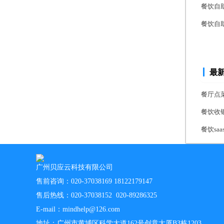
餐饮自
餐饮自
最
餐厅点
餐饮收
餐饮s
广州贝应云科技有限公司
售前咨询：020-37038169 18122179147
售后热线：020-37038152 020-89286325
E-mail：mindhelp@126.com
地址：广州市黄埔区科学大道162号创意大厦B3栋1203