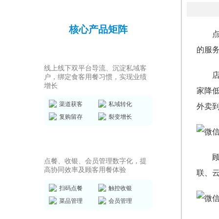
核心产品矩阵
的服
私域运营SCRM
线上线下双平台导流、沉淀私域客
户，绑定食客用餐习惯，实现业绩
增长
家降
渠道获客
私域转化
外卖
复购留存
裂变增长
店务管理系统
点餐、收银、会员管理数字化，提
高协同效率及顾客用餐体验
联、
扫码点餐
触控收银
菜品管理
会员管理