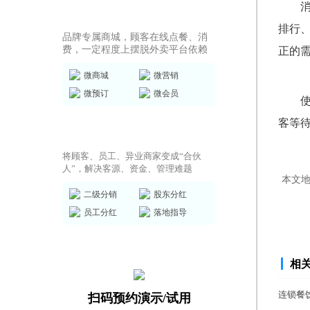
商城小程序
排行
品牌专属商城，顾客在线点餐、消
费，一定程度上摆脱外卖平台依赖
正的
微商城
微营销
微预订
微会员
客等
共享店铺方案
将顾客、员工、异业商家变成“合伙
人”，解决客源、资金、管理难题
本文
二级分销
股东分红
员工分红
落地指导
相
连锁餐
扫码预约演示/试用