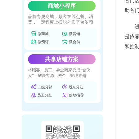
各门
商城小程序
助各
品牌专属商城，顾客在线点餐、消
费，一定程度上摆脱外卖平台依赖
微商城
微营销
是依
微预订
微会员
和控
共享店铺方案
将顾客、员工、异业商家变成“合伙
人”，解决客源、资金、管理难题
二级分销
股东分红
员工分红
落地指导