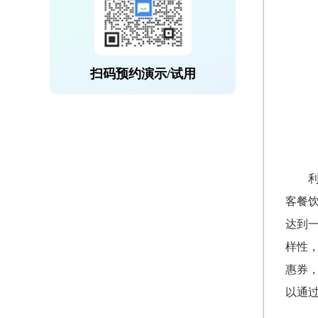
扫码预约演示/试用
客餐
达到
样性
惠券
以通