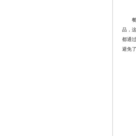
品，
都通
避免