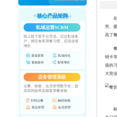
核心产品矩阵
劳、
私域运营SCRM
高了
线上线下双平台导流、沉淀私域客
户，绑定食客用餐习惯，实现业绩
增长
渠道获客
私域转化
销卡
复购留存
裂变增长
值的
大营
店务管理系统
点餐、收银、会员管理数字化，提
高协同效率及顾客用餐体验
扫码点餐
触控收银
菜品管理
会员管理