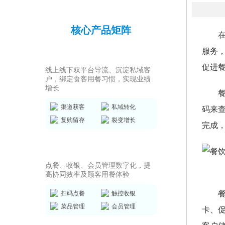
核心产品矩阵
服务
私域运营SCRM
促进
线上线下双平台导流、沉淀私域客
户，绑定食客用餐习惯，实现业绩
增长
渠道获客
私域转化
码来
复购留存
裂变增长
完成
店务管理系统
点餐、收银、会员管理数字化，提
高协同效率及顾客用餐体验
扫码点餐
触控收银
菜品管理
会员管理
卡、