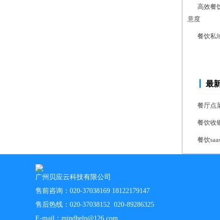
高效餐
意度
餐饮私
最
餐厅点
餐饮收
餐饮s
广州贝应云科技有限公司
售前咨询：020-37038169 18122179147
售后热线：020-37038152 020-89286325
E-mail：mindhelp@126.com