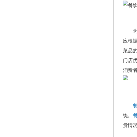
应根
菜品
门店
消费
统。
货情