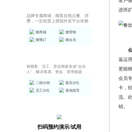
客户
商城小程序
进而
品牌专属商城，顾客在线点餐、消
费，一定程度上摆脱外卖平台依赖
微商城
微营销
微预订
微会员
共享店铺方案
返运
将顾客、员工、异业商家变成“合伙
更能
人”，解决客源、资金、管理难题
会员
二级分销
股东分红
卡，
员工分红
落地指导
流。
销。
扫码预约演示/试用