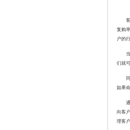
复购
户的
们就
如果
向客
理客