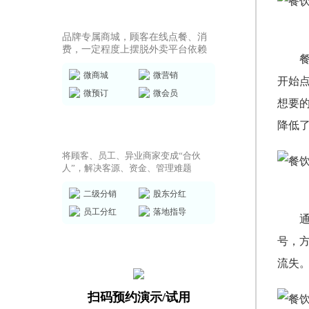
商城小程序
品牌专属商城，顾客在线点餐、消
费，一定程度上摆脱外卖平台依赖
微商城
微营销
开始
微预订
微会员
想要
降低
共享店铺方案
将顾客、员工、异业商家变成“合伙
人”，解决客源、资金、管理难题
二级分销
股东分红
员工分红
落地指导
号，
流失
扫码预约演示/试用