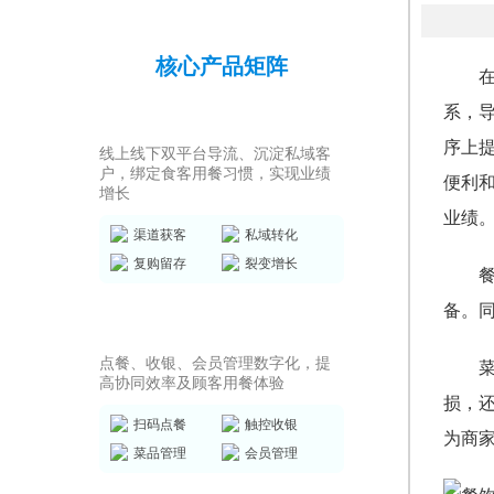
核心产品矩阵
系，
私域运营SCRM
序上
线上线下双平台导流、沉淀私域客
户，绑定食客用餐习惯，实现业绩
便利
增长
业绩
渠道获客
私域转化
复购留存
裂变增长
备。
店务管理系统
点餐、收银、会员管理数字化，提
高协同效率及顾客用餐体验
损，
扫码点餐
触控收银
为商
菜品管理
会员管理