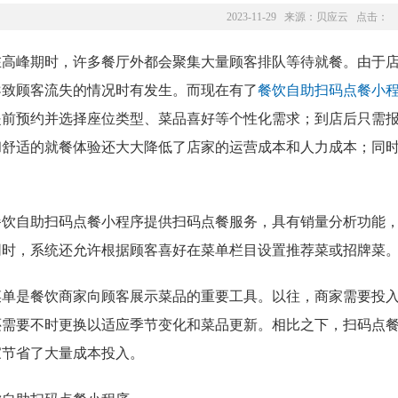
2023-11-29 来源：
贝应云
点击：
在高峰期时，许多餐厅外都会聚集大量顾客排队等待就餐。由于
导致顾客流失的情况时有发生。而现在有了
餐饮自助扫码点餐小
提前预约并选择座位类型、菜品喜好等个性化需求；到店后只需
和舒适的就餐体验还大大降低了店家的运营成本和人力成本；同
。
餐饮自助扫码点餐小程序提供扫码点餐服务，具有销量分析功能
同时，系统还允许根据顾客喜好在菜单栏目设置推荐菜或招牌菜
菜单是餐饮商家向顾客展示菜品的重要工具。以往，商家需要投
还需要不时更换以适应季节变化和菜品更新。相比之下，扫码点
家节省了大量成本投入。