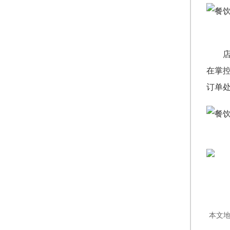
在掌
订单
本文