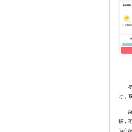
时，
损，
为商