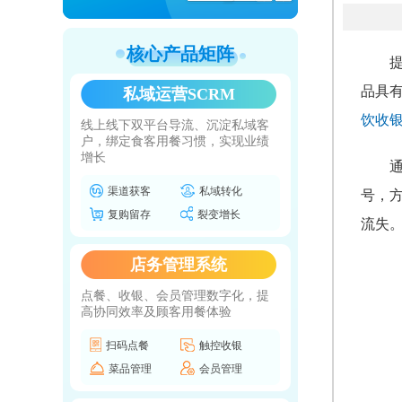
核心产品矩阵
品具
私域运营SCRM
饮收
线上线下双平台导流、沉淀私域客
户，绑定食客用餐习惯，实现业绩
增长
渠道获客
私域转化
号，
复购留存
裂变增长
流失
店务管理系统
点餐、收银、会员管理数字化，提
高协同效率及顾客用餐体验
扫码点餐
触控收银
菜品管理
会员管理