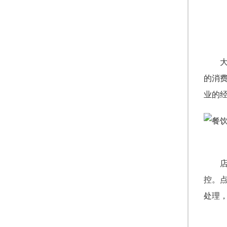
的消
业的
控。
处理