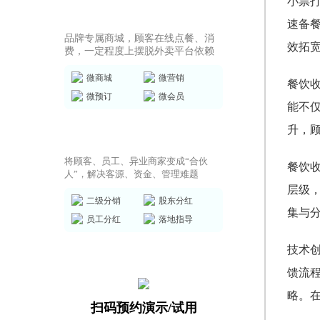
小票
商城小程序
速备
品牌专属商城，顾客在线点餐、消
效拓
费，一定程度上摆脱外卖平台依赖
微商城
微营销
餐饮
微预订
微会员
能不
升，
共享店铺方案
将顾客、员工、异业商家变成“合伙
餐饮
人”，解决客源、资金、管理难题
层级
二级分销
股东分红
集与
员工分红
落地指导
技术
馈流
略。
扫码预约演示/试用