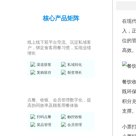
核心产品矩阵
在现
入，
私域运营SCRM
位的
线上线下双平台导流、沉淀私域客
户，绑定食客用餐习惯，实现业绩
高效
增长
渠道获客
私域转化
复购留存
裂变增长
餐饮
店务管理系统
既环
点餐、收银、会员管理数字化，提
积分
高协同效率及顾客用餐体验
支撑
扫码点餐
触控收银
菜品管理
会员管理
小票