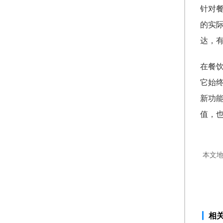
针对
的实
达，
在餐
它始
新功
值，
本文
相