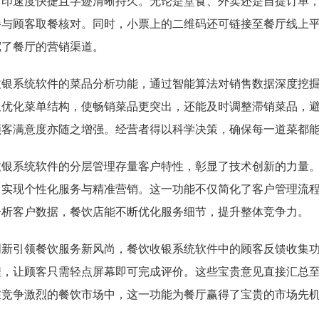
打印速度快捷且字迹清晰持久。无论是堂食、外卖还是自提订单
餐与顾客取餐核对。同时，小票上的二维码还可链接至餐厅线上
宽了餐厅的营销渠道。
收银系统软件的菜品分析功能，通过智能算法对销售数据深度挖
仅优化菜单结构，使畅销菜品更突出，还能及时调整滞销菜品，
顾客满意度亦随之增强。经营者得以科学决策，确保每一道菜都
收银系统软件的分层管理存量客户特性，彰显了技术创新的力量
，实现个性化服务与精准营销。这一功能不仅简化了客户管理流
分析客户数据，餐饮店能不断优化服务细节，提升整体竞争力。
创新引领餐饮服务新风尚，餐饮收银系统软件中的顾客反馈收集
程，让顾客只需轻点屏幕即可完成评价。这些宝贵意见直接汇总
在竞争激烈的餐饮市场中，这一功能为餐厅赢得了宝贵的市场先