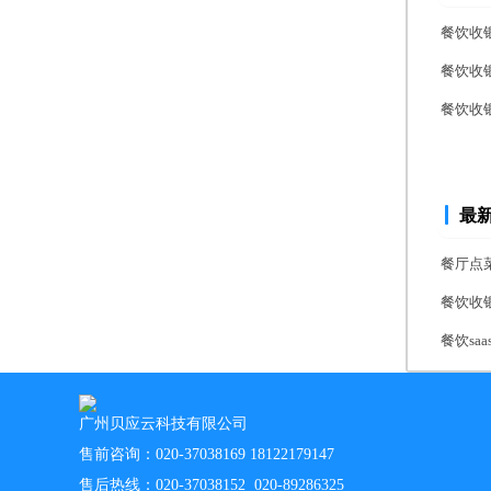
餐饮收
餐饮收
餐饮收
最
餐厅点
餐饮收
餐饮s
广州贝应云科技有限公司
售前咨询：020-37038169 18122179147
售后热线：020-37038152 020-89286325