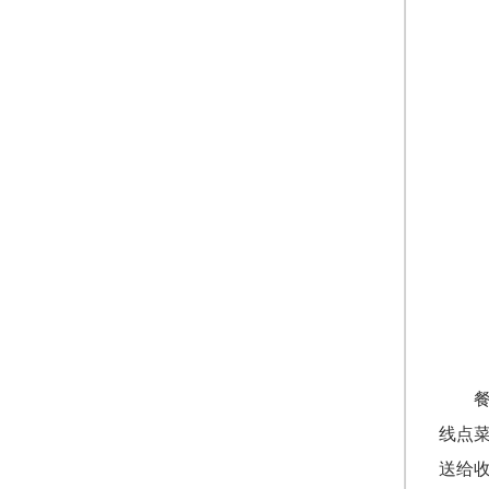
线点
送给