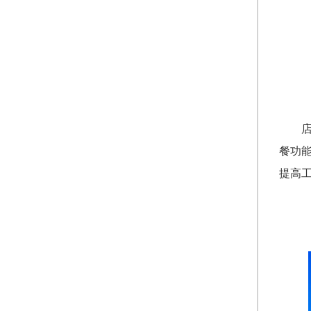
餐功
提高