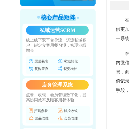
核心产品矩阵
供更
私域运营SCRM
一系
线上线下双平台导流、沉淀私域客
户，绑定食客用餐习惯，实现业绩
增长
渠道获客
私域转化
内微
复购留存
裂变增长
息，
值记
店务管理系统
手段
点餐、收银、会员管理数字化，提
高协同效率及顾客用餐体验
扫码点餐
触控收银
菜品管理
会员管理