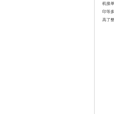
机接
印等
高了