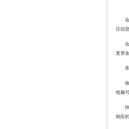
注信
笼资
电脑
相应