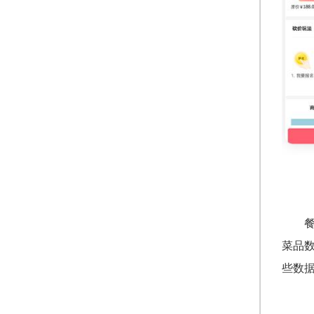
菜品
些数