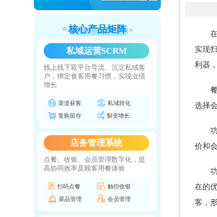
核心产品矩阵
实现
私域运营SCRM
利器
线上线下双平台导流、沉淀私域客
户，绑定食客用餐习惯，实现业绩
增长
渠道获客
私域转化
选择
复购留存
裂变增长
店务管理系统
价和
点餐、收银、会员管理数字化，提
高协同效率及顾客用餐体验
在的
扫码点餐
触控收银
菜品管理
会员管理
客，