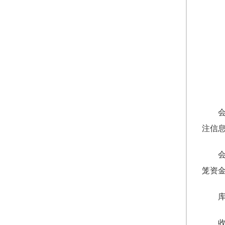
注信
笼资