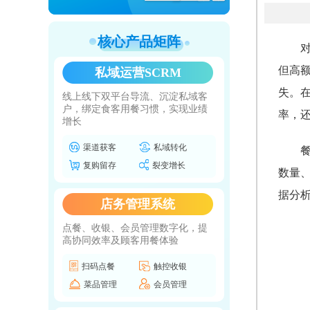
核心产品矩阵
但高
私域运营SCRM
失。
线上线下双平台导流、沉淀私域客
户，绑定食客用餐习惯，实现业绩
率，
增长
渠道获客
私域转化
复购留存
裂变增长
数量
据分
店务管理系统
点餐、收银、会员管理数字化，提
高协同效率及顾客用餐体验
扫码点餐
触控收银
菜品管理
会员管理