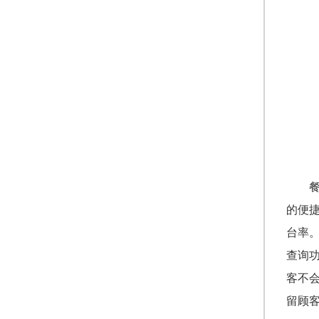
的便
台率
查询
客不
留顾