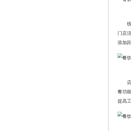
门店
添加
餐功
提高