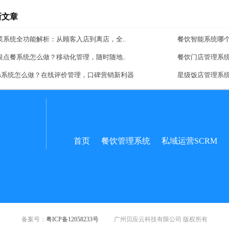
新文章
菜系统全功能解析：从顾客入店到离店，全..
餐饮智能系统哪
银点餐系统怎么做？移动化管理，随时随地..
餐饮门店管理系
aas系统怎么做？在线评价管理，口碑营销新利器
星级饭店管理系
首页
餐饮管理系统
私域运营SCRM
备案号：
粤ICP备12058233号
广州贝应云科技有限公司 版权所有