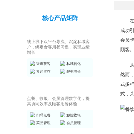
核心产品矩阵
成功
私域运营SCRM
会员
线上线下双平台导流、沉淀私域客
户，绑定食客用餐习惯，实现业绩
顾客
增长
渠道获客
私域转化
复购留存
裂变增长
然而
式多
店务管理系统
式，
点餐、收银、会员管理数字化，提
高协同效率及顾客用餐体验
扫码点餐
触控收银
菜品管理
会员管理