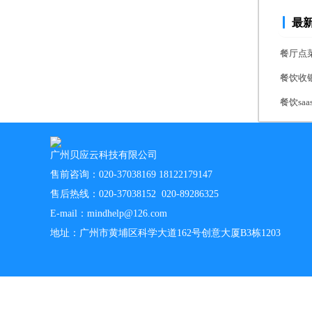
最
餐厅点
餐饮收
餐饮s
广州贝应云科技有限公司
售前咨询：020-37038169 18122179147
售后热线：020-37038152 020-89286325
E-mail：mindhelp@126.com
地址：广州市黄埔区科学大道162号创意大厦B3栋1203