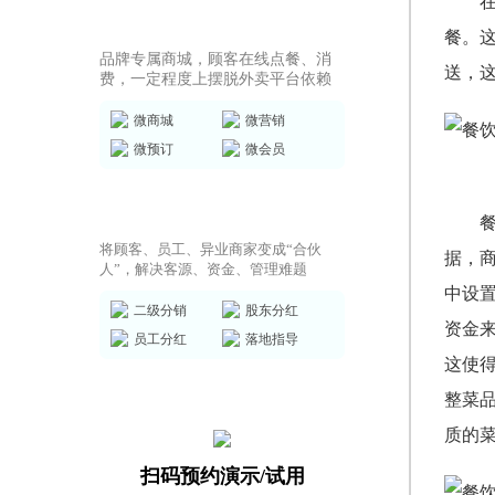
商城小程序
餐。
品牌专属商城，顾客在线点餐、消
送，
费，一定程度上摆脱外卖平台依赖
微商城
微营销
微预订
微会员
共享店铺方案
将顾客、员工、异业商家变成“合伙
据，
人”，解决客源、资金、管理难题
中设
二级分销
股东分红
资金
员工分红
落地指导
这使
整菜
质的
扫码预约演示/试用