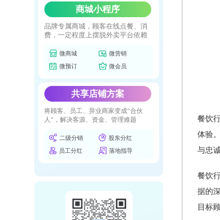
商城小程序
品牌专属商城，顾客在线点餐、消
费，一定程度上摆脱外卖平台依赖
微商城
微营销
微预订
微会员
共享店铺方案
将顾客、员工、异业商家变成“合伙
餐饮
人”，解决客源、资金、管理难题
体验
二级分销
股东分红
与忠诚
员工分红
落地指导
餐饮
据的
目标