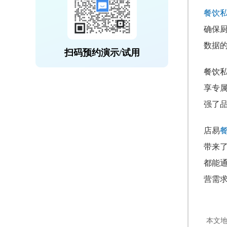
餐饮
确保
数据
扫码预约演示/试用
餐饮
享专
强了
店易
带来
都能
营需
本文