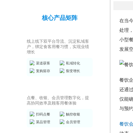
核心产品矩阵
在当
处理
私域运营SCRM
小型
线上线下双平台导流、沉淀私域客
户，绑定食客用餐习惯，实现业绩
发展
增长
渠道获客
私域转化
复购留存
裂变增长
餐饮
店务管理系统
还通
点餐、收银、会员管理数字化，提
仅能
高协同效率及顾客用餐体验
与预
扫码点餐
触控收银
菜品管理
会员管理
餐饮