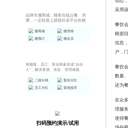
动态
商城小程序
采用
品牌专属商城，顾客在线点餐、消
费，一定程度上摆脱外卖平台依赖
餐饮
微商城
微营销
根据
微预订
微会员
信息
户，
共享店铺方案
将顾客、员工、异业商家变成“合伙
餐饮
人”，解决客源、资金、管理难题
数量
二级分销
股东分红
还为
员工分红
落地指导
在众
理服
使得
扫码预约演示/试用
场份