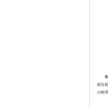
前往
小程