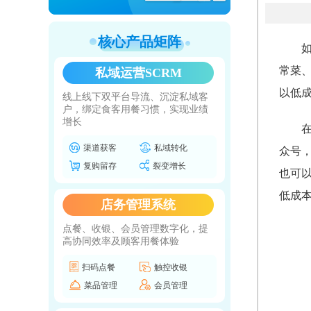
核心产品矩阵
常菜
私域运营SCRM
以低
线上线下双平台导流、沉淀私域客
户，绑定食客用餐习惯，实现业绩
增长
渠道获客
私域转化
众号
复购留存
裂变增长
也可
低成
店务管理系统
点餐、收银、会员管理数字化，提
高协同效率及顾客用餐体验
扫码点餐
触控收银
菜品管理
会员管理