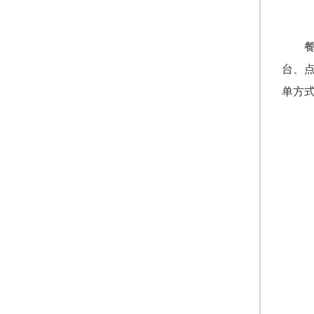
台、
单方