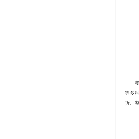
等多
折、