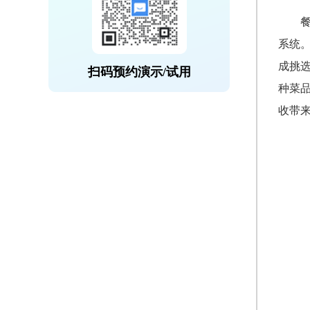
系统
成挑
扫码预约演示/试用
种菜
收带