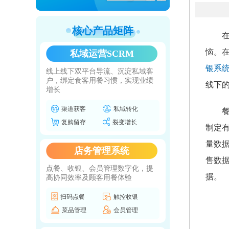
核心产品矩阵
恼。
私域运营SCRM
银系
线上线下双平台导流、沉淀私域客
户，绑定食客用餐习惯，实现业绩
线下
增长
渠道获客
私域转化
复购留存
裂变增长
制定
量数
店务管理系统
售数
点餐、收银、会员管理数字化，提
据。
高协同效率及顾客用餐体验
扫码点餐
触控收银
菜品管理
会员管理