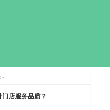
质？
升门店服务品质？