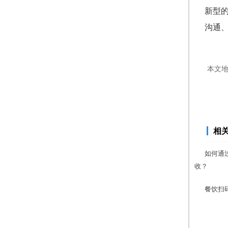
新型
沟通
本文
相
如何通
收？
餐饮扫