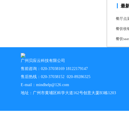
最
餐厅点
餐饮收
餐饮s
广州贝应云科技有限公司
售前咨询：020-37038169 18122179147
售后热线：020-37038152 020-89286325
E-mail：mindhelp@126.com
地址：广州市黄埔区科学大道162号创意大厦B3栋1203