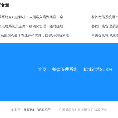
新文章
菜系统全功能解析：从顾客入店到离店，全..
餐饮智能系统哪
银点餐系统怎么做？移动化管理，随时随地..
餐饮门店管理系
aas系统怎么做？在线评价管理，口碑营销新利器
星级饭店管理系
首页
餐饮管理系统
私域运营SCRM
备案号：
粤ICP备12058233号
广州贝应云科技有限公司 版权所有