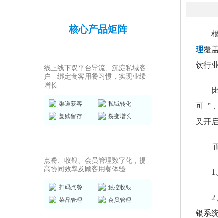
核心产品矩阵
理
覆盖
私域运营SCRM
饮行
线上线下双平台导流、沉淀私域客
户，绑定食客用餐习惯，实现业绩
增长
渠道获客
私域转化
可
”
复购留存
裂变增长
又开
店务管理系统
点餐、收银、会员管理数字化，提
高协同效率及顾客用餐体验
扫码点餐
触控收银
菜品管理
会员管理
银系