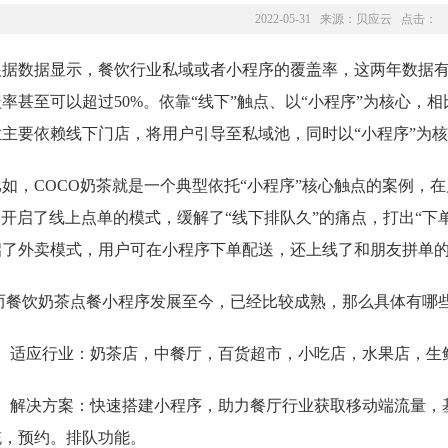
2022-05-31 来源：
贝应云
点击：
根据数据显示，餐饮行业私域或者小程序的覆盖率，这两年数据
率甚至可以超过50%。依靠“线下”触点、以“小程序”为核心，
相
业主要依赖线下门店，将用户引导至私域池，同时以“小程序”为
比如，COCO奶茶就是一个典型依托“小程序”核心触点的案例，
在
，开启了线上点单的模式，缓解了“线下排队久”的痛点，打出“下
启了外卖模式，用户可在小程序下单配送，还上线了和朋友拼单
而餐饮奶茶点餐小程序发展至今，已经比较成熟，那么具体有哪
1、适应行业：
奶茶店，中餐厅，百货超市，小吃店，水果店，生
2、解决方案：
快速搭建小程序，助力餐厅行业获取移动端流量，
统，预约。排队功能。