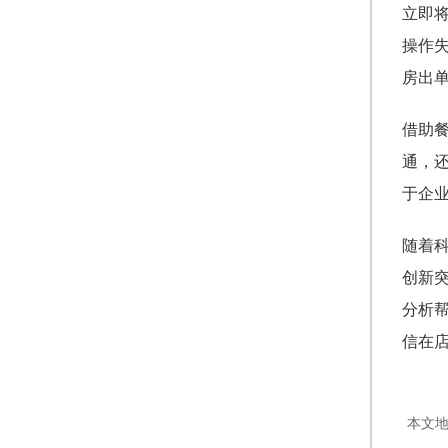
立即
操作
房出
借助
通，
于企
随着
创新
分析
信在
本文