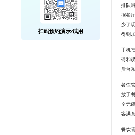
排队
据餐
少了
扫码预约演示/试用
得到
手机
碍和
后台
餐饮
放于
全无
客满
餐饮