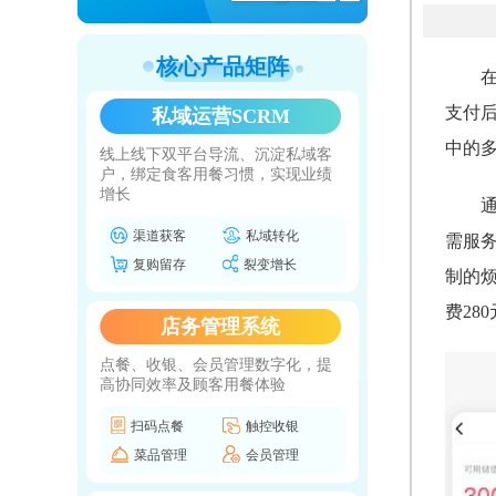
核心产品矩阵
支付
私域运营SCRM
中的
线上线下双平台导流、沉淀私域客
户，绑定食客用餐习惯，实现业绩
增长
渠道获客
私域转化
需服
复购留存
裂变增长
制的
费28
店务管理系统
点餐、收银、会员管理数字化，提
高协同效率及顾客用餐体验
扫码点餐
触控收银
菜品管理
会员管理