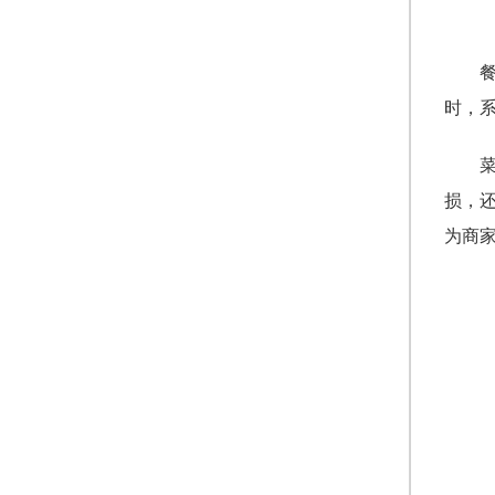
时，
损，
为商