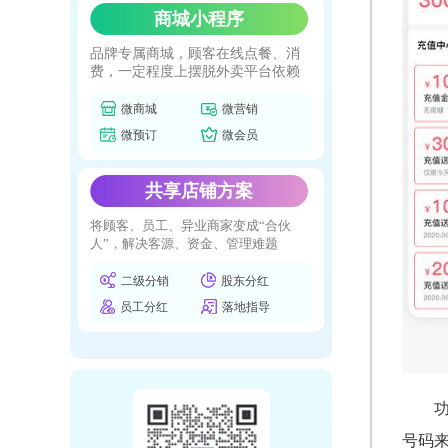
商城小程序
品牌专属商城，顾客在线点餐、消
费，一定程度上摆脱外卖平台依赖
微商城
微营销
微预订
微会员
共享店铺方案
将顾客、员工、异业商家变成“合伙
人”，解决客源、资金、管理难题
二级分销
股东分红
员工分红
落地指导
号码