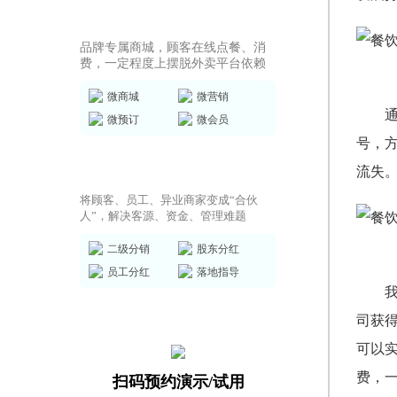
商城小程序
品牌专属商城，顾客在线点餐、消
费，一定程度上摆脱外卖平台依赖
微商城
微营销
微预订
微会员
号，
共享店铺方案
流失
将顾客、员工、异业商家变成“合伙
人”，解决客源、资金、管理难题
二级分销
股东分红
员工分红
落地指导
司获
可以
费，
扫码预约演示/试用