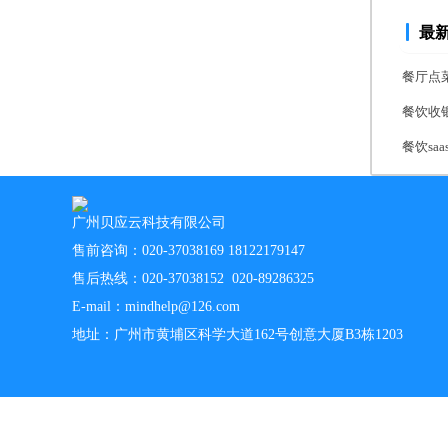
最
餐厅点
餐饮收
餐饮s
广州贝应云科技有限公司
售前咨询：020-37038169 18122179147
售后热线：020-37038152 020-89286325
E-mail：mindhelp@126.com
地址：广州市黄埔区科学大道162号创意大厦B3栋1203