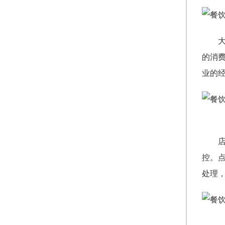
的消
业的
控。
处理