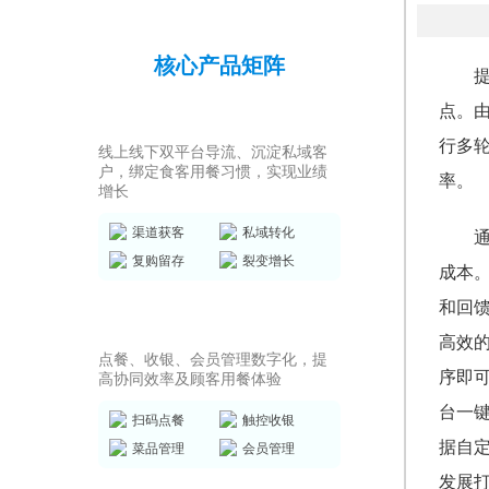
核心产品矩阵
点。
私域运营SCRM
行多
线上线下双平台导流、沉淀私域客
户，绑定食客用餐习惯，实现业绩
率。
增长
渠道获客
私域转化
复购留存
裂变增长
成本
和回
店务管理系统
高效
点餐、收银、会员管理数字化，提
序即
高协同效率及顾客用餐体验
台一
扫码点餐
触控收银
据自
菜品管理
会员管理
发展