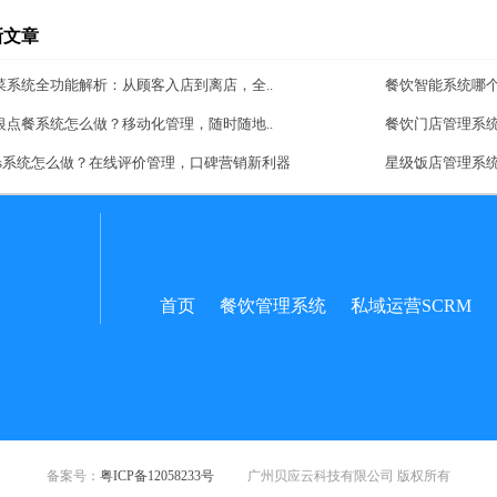
新文章
菜系统全功能解析：从顾客入店到离店，全..
餐饮智能系统哪
银点餐系统怎么做？移动化管理，随时随地..
餐饮门店管理系
aas系统怎么做？在线评价管理，口碑营销新利器
星级饭店管理系
首页
餐饮管理系统
私域运营SCRM
备案号：
粤ICP备12058233号
广州贝应云科技有限公司 版权所有