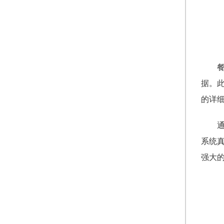
据。
的详
系统
强大