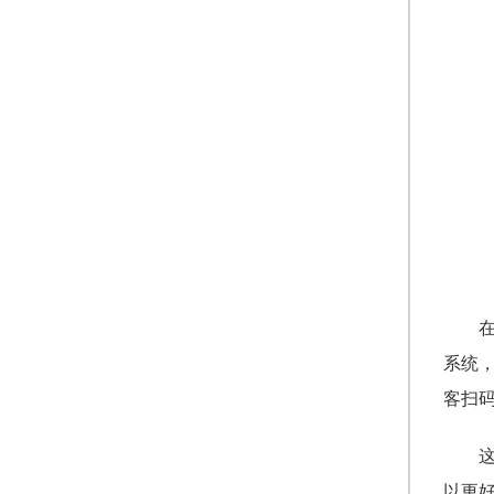
系统
客扫
以更