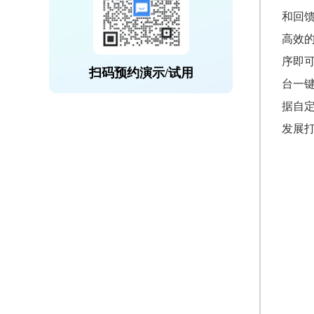
和回
高效
序即
扫码预约演示/试用
台一
据自
发展