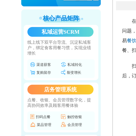
核心产品矩阵
问题
私域运营SCRM
易
餐
线上线下双平台导流、沉淀私域客
户，绑定食客用餐习惯，实现业绩
餐、
增长
渠道获客
私域转化
复购留存
裂变增长
后，
店务管理系统
点餐、收银、会员管理数字化，提
高协同效率及顾客用餐体验
扫码点餐
触控收银
菜品管理
会员管理