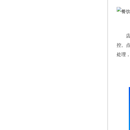
控。
处理