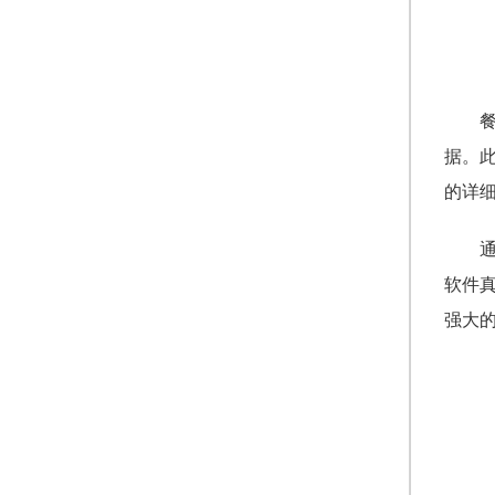
据。
的详
软件
强大