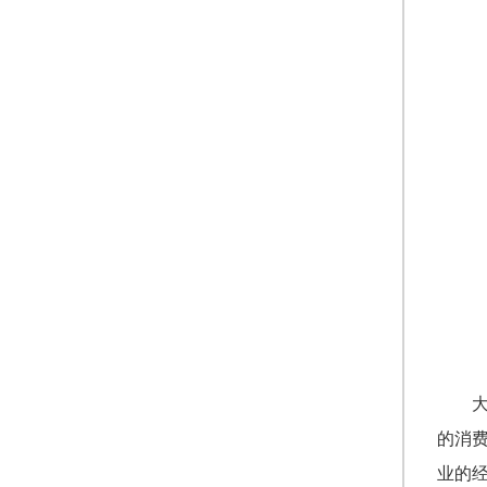
的消
业的