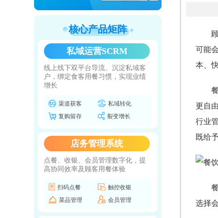
核心产品矩阵
可能会
私域运营SCRM
本、
线上线下双平台导流、沉淀私域客
户，绑定食客用餐习惯，实现业绩
增长
渠道获客
私域转化
更自
复购留存
裂变增长
行业
既给
店务管理系统
点餐、收银、会员管理数字化，提
高协同效率及顾客用餐体验
扫码点餐
触控收银
菜品管理
会员管理
选择