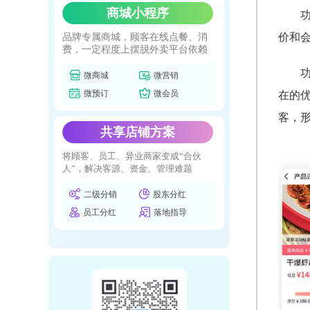
商城小程序
价和
品牌专属商城，顾客在线点餐、消
费，一定程度上摆脱外卖平台依赖
微商城
微营销
微预订
微会员
在的
客，
共享店铺方案
将顾客、员工、异业商家变成“合伙
人”，解决客源、资金、管理难题
二级分销
股东分红
员工分红
落地指导