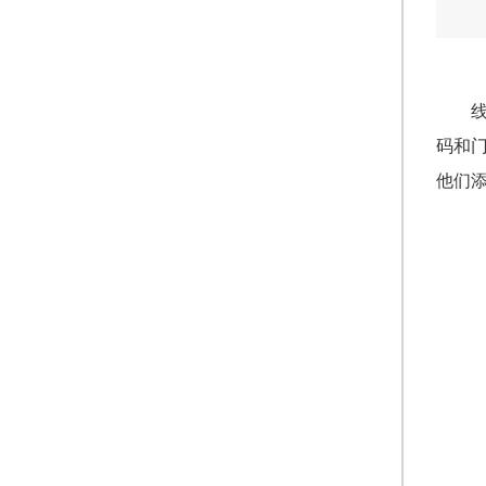
码和
他们