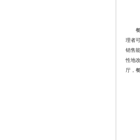
理者
销售
性地
厅，