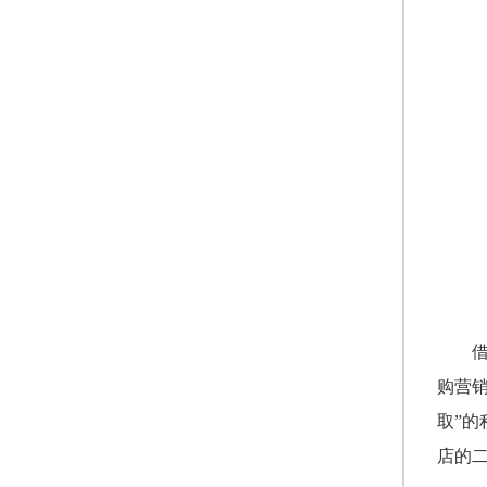
购营销
取”
店的