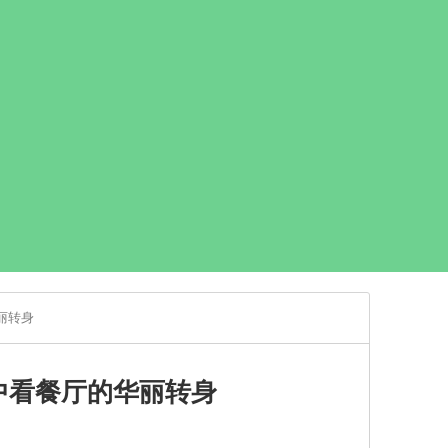
丽转身
中看餐厅的华丽转身