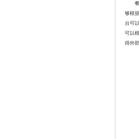
够根
台可
可以
得外