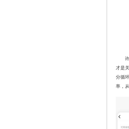
才是关
分循
率，