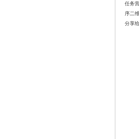
任务
序二
分享