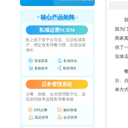
核心产品矩阵
因为
私域运营SCRM
商家
线上线下双平台导流、沉淀私域客
户，绑定食客用餐习惯，实现业绩
供了
增长
实体
渠道获客
私域转化
复购留存
裂变增长
台、
店务管理系统
单方
点餐、收银、会员管理数字化，提
高协同效率及顾客用餐体验
扫码点餐
触控收银
菜品管理
会员管理