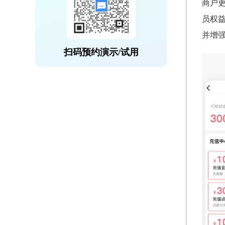
商户更
员权
并增
扫码预约演示/试用