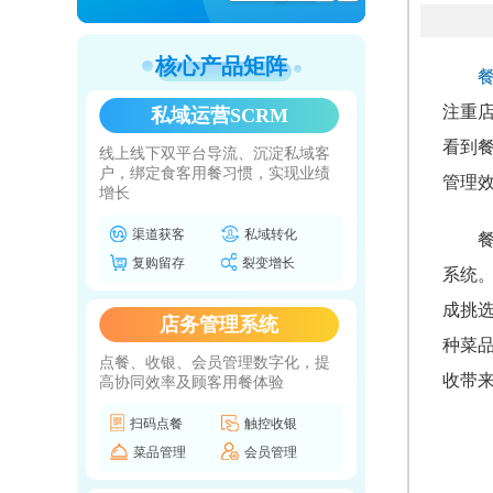
核心产品矩阵
注重
私域运营SCRM
看到
线上线下双平台导流、沉淀私域客
户，绑定食客用餐习惯，实现业绩
管理
增长
渠道获客
私域转化
复购留存
裂变增长
系统
成挑
店务管理系统
种菜
点餐、收银、会员管理数字化，提
收带
高协同效率及顾客用餐体验
扫码点餐
触控收银
菜品管理
会员管理