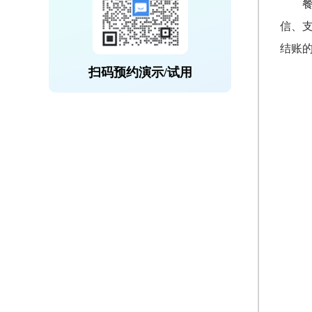
信、
结账
扫码预约演示/试用