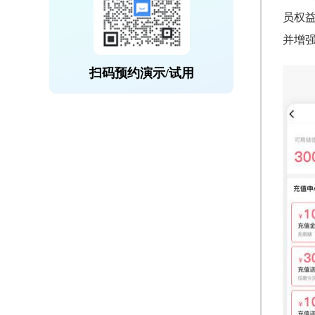
员权
并增
扫码预约演示/试用