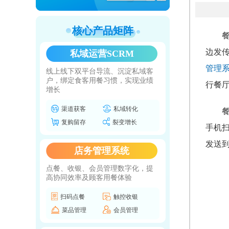
核心产品矩阵
边发
私域运营SCRM
管理
线上线下双平台导流、沉淀私域客
户，绑定食客用餐习惯，实现业绩
行餐
增长
渠道获客
私域转化
复购留存
裂变增长
手机
发送
店务管理系统
点餐、收银、会员管理数字化，提
高协同效率及顾客用餐体验
扫码点餐
触控收银
菜品管理
会员管理