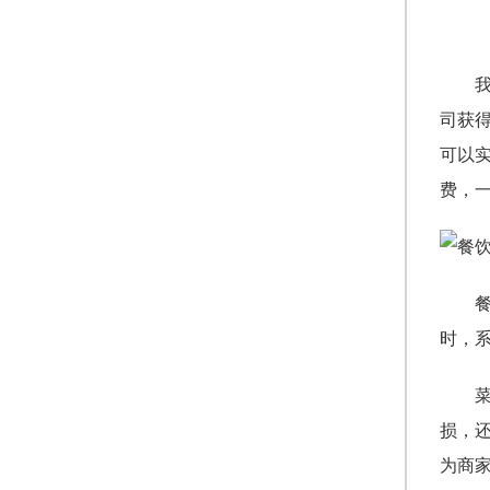
司获
可以
费，
时，
损，
为商