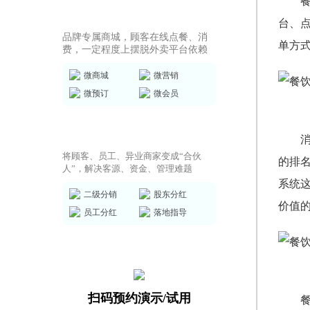
商城小程序
台、
品牌专属商城，顾客在线点餐、消
单方
费，一定程度上摆脱外卖平台依赖
微商城
微营销
微预订
微会员
共享店铺方案
将顾客、员工、异业商家变成“合伙
的排
人”，解决客源、资金、管理难题
系统
二级分销
股东分红
价值
员工分红
落地指导
扫码预约演示/试用