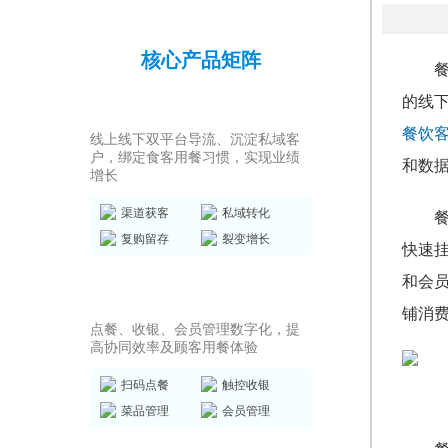
核心产品矩阵
的线
私域运营SCRM
餐饮
线上线下双平台导流、沉淀私域客
户，绑定食客用餐习惯，实现业绩
和数
增长
渠道获客
私域转化
复购留存
裂变增长
快速
和会
店务管理系统
铺消
点餐、收银、会员管理数字化，提
高协同效率及顾客用餐体验
扫码点餐
触控收银
菜品管理
会员管理