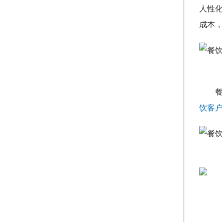
人性
成本
饮客