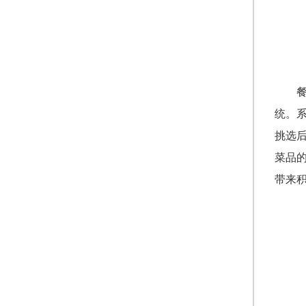
统。
挑选
菜品
带来