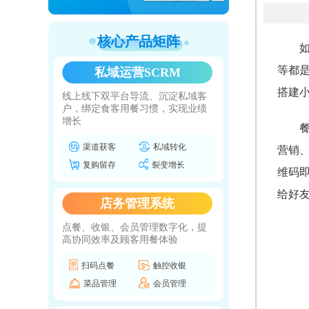
核心产品矩阵
等都
私域运营SCRM
搭建
线上线下双平台导流、沉淀私域客
户，绑定食客用餐习惯，实现业绩
增长
渠道获客
私域转化
营销
复购留存
裂变增长
维码
给好
店务管理系统
点餐、收银、会员管理数字化，提
高协同效率及顾客用餐体验
扫码点餐
触控收银
菜品管理
会员管理