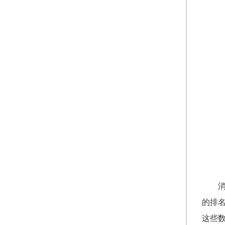
的排
这些