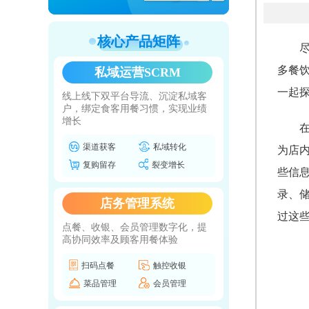
核心产品矩阵
多餐
私域运营SCRM
一起
线上线下双平台导流、沉淀私域客
户，绑定食客用餐习惯，实现业绩
增长
渠道获客
私域转化
为店
复购留存
裂变增长
些信
录、
店务管理系统
过这
点餐、收银、会员管理数字化，提
高协同效率及顾客用餐体验
扫码点餐
触控收银
菜品管理
会员管理