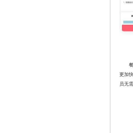
更加
员无